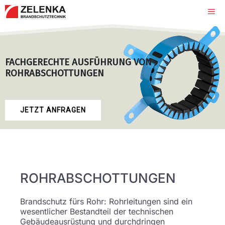
Zum
Me
Inhalt
springen
FACHGERECHTE AUSFÜHRUNG VON
ROHRABSCHOTTUNGEN
JETZT ANFRAGEN
ROHR­ABSCHOTTUNGEN
Brandschutz fürs Rohr: Rohrleitungen sind ein
wesentlicher Bestandteil der technischen
Gebäudeausrüstung und durchdringen