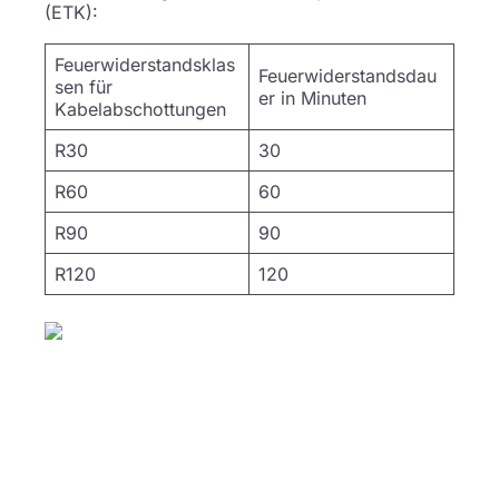
(ETK):
Feuerwiderstandsklas
Feuerwiderstandsdau
sen für
er in Minuten
Kabelabschottungen
R30
30
R60
60
R90
90
R120
120