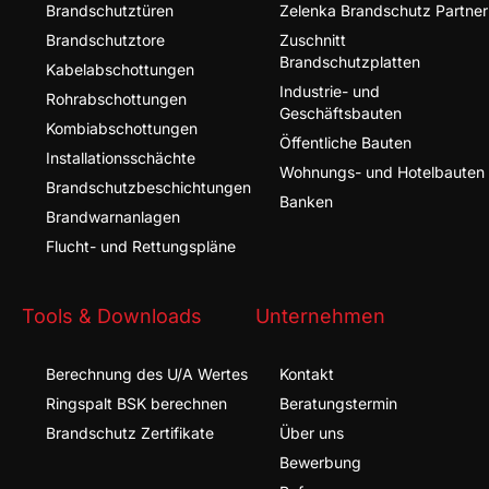
Brandschutz­türen
Zelenka Brandschutz Partner
Brandschutz­tore
Zuschnitt
Brandschutzplatten
Kabel­abschottungen
Industrie- und
Rohr­abschottungen
Geschäftsbauten
Kombi­abschottungen
Öffentliche Bauten
Installationsschächte
Wohnungs- und Hotelbauten
Brandschutz­beschichtungen
Banken
Brandwarnanlagen
Flucht- und Rettungspläne
Tools & Downloads
Unternehmen
Berechnung des U/A Wertes
Kontakt
Ringspalt BSK berechnen
Beratungstermin
Brandschutz Zertifikate
Über uns
Bewerbung